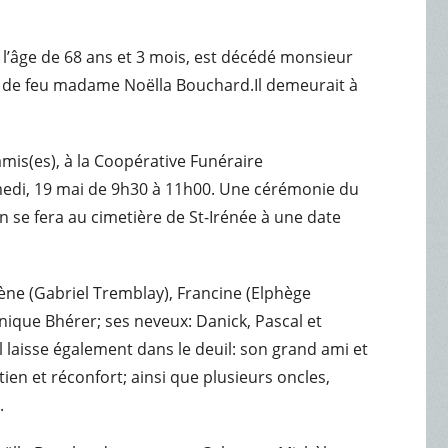
à l’âge de 68 ans et 3 mois, est décédé monsieur
et de feu madame Noëlla Bouchard.Il demeurait à
amis(es), à la Coopérative Funéraire
amedi, 19 mai de 9h30 à 11h00. Une cérémonie du
 se fera au cimetière de St-Irénée à une date
ène (Gabriel Tremblay), Francine (Elphège
inique Bhérer; ses neveux: Danick, Pascal et
l laisse également dans le deuil: son grand ami et
ien et réconfort; ainsi que plusieurs oncles,
.