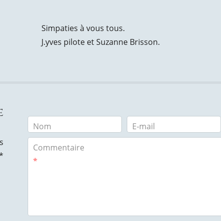
Simpaties à vous tous.
J.yves pilote et Suzanne Brisson.
e
Nom
E-mail
s
Commentaire
*
*