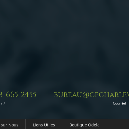
8-665-2455
bureau@cfcharlev
 / 7
Courriel
 sur Nous
Liens Utiles
Boutique Odela