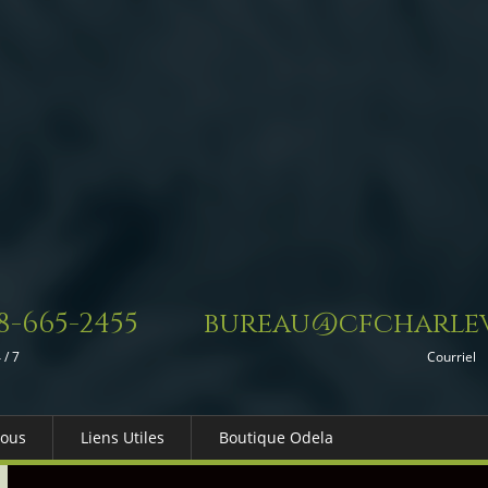
8-665-2455
bureau@cfcharlev
 / 7
Courriel
Nous
Liens Utiles
Boutique Odela
es-nous
Dons in Memoriam