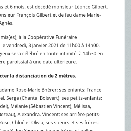
1 ans et 6 mois, est décédé monsieur Léonce Gilbert,
nsieur François Gilbert et de feu dame Marie-
-Agnès.
amis(es), à la Coopérative Funéraire
le vendredi, 8 janvier 2021 de 11h00 à 14h00.
igieux sera célébré en toute intimité à 14h30 en
ère paroissial à une date ultérieure.
cter la distanciation de 2 mètres.
madame Rose-Marie Bhérer; ses enfants: France
l, Serge (Chantal Boisvert); ses petits-enfants:
el), Mélanie (Sébastien Vincent), MéIissa,
ezeau), Alexandra, Vincent; ses arrière-petits-
Rose, Chloé et Olivia; ses soeurs et ses frères:
agné), feu Yvon; ses beaux-frères et belles-