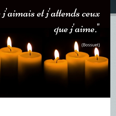
 j'aimais et j'attends ceux
que j'aime."
(Bossuet)