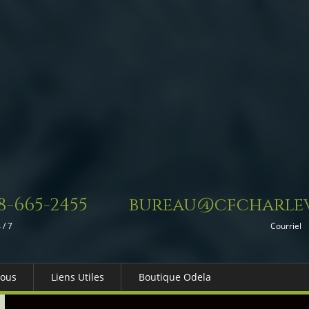
8-665-2455
bureau@cfcharlev
 / 7
Courriel
Nous
Liens Utiles
Boutique Odela
es-nous
Dons in Memoriam