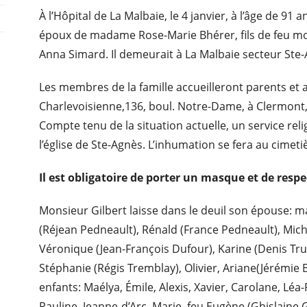
À l’Hôpital de La Malbaie, le 4 janvier, à l’âge de 9
époux de madame Rose-Marie Bhérer, fils de feu mo
Anna Simard. Il demeurait à La Malbaie secteur Ste
Les membres de la famille accueilleront parents et 
Charlevoisienne,136, boul. Notre-Dame, à Clermont, 
Compte tenu de la situation actuelle, un service rel
l’église de Ste-Agnès. L’inhumation se fera au cimeti
Il est obligatoire de porter un masque et de respe
Monsieur Gilbert laisse dans le deuil son épouse: 
(Réjean Pedneault), Rénald (France Pedneault), Miche
Véronique (Jean-François Dufour), Karine (Denis Trud
Stéphanie (Régis Tremblay), Olivier, Ariane(Jérémie B
enfants: Maélya, Émile, Alexis, Xavier, Carolane, Léa-
Pauline, Jeanne-d’Arc, Marie, feu Eugène (Ghislaine G