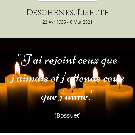
Deschênes, Lisette
22 Avr 1935 - 6 Mar 2021
"J'ai rejoint ceux que
j'aimais et j'attends ceux
que j'aime."
(Bossuet)