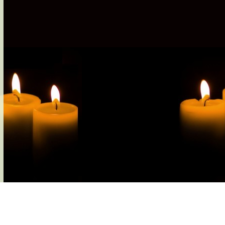
s-nous
Services Gouv. et Autres
Fleuristes