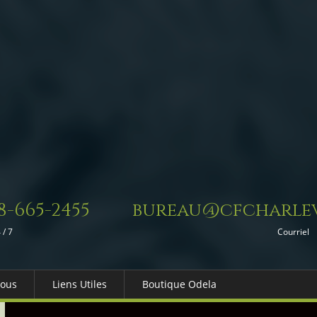
8-665-2455
bureau@cfcharlev
 / 7
Courriel
Nous
Liens Utiles
Boutique Odela
es-nous
Dons in Memoriam