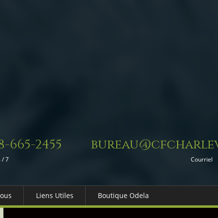
8-665-2455
bureau@cfcharlev
 / 7
Courriel
Nous
Liens Utiles
Boutique Odela
es-nous
Dons in Memoriam