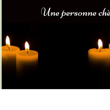
Une personne chèr
s-nous
Services Gouv. et Autres
Fleuristes