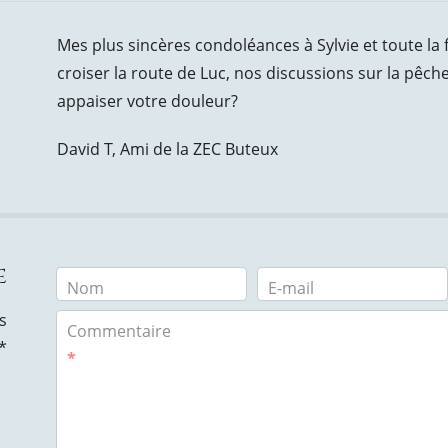
Mes plus sincères condoléances à Sylvie et toute la fa
croiser la route de Luc, nos discussions sur la pêc
appaiser votre douleur?
David T, Ami de la ZEC Buteux
e
Nom
E-mail
s
Commentaire
*
*