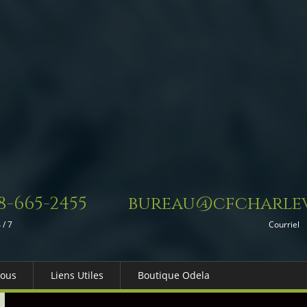
8-665-2455
bureau@cfcharlev
 / 7
Courriel
Nous
Liens Utiles
Boutique Odela
es-nous
Dons in Memoriam