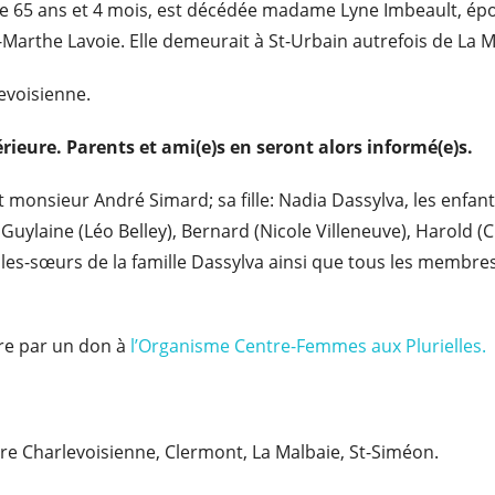
e de 65 ans et 4 mois, est décédée madame Lyne Imbeault, épo
arthe Lavoie. Elle demeurait à St-Urbain autrefois de La M
levoisienne.
érieure. Parents et ami(e)s en seront alors informé(e)s.
monsieur André Simard; sa fille: Nadia Dassylva, les enfants
uylaine (Léo Belley), Bernard (Nicole Villeneuve), Harold (Cla
es-sœurs de la famille Dassylva ainsi que tous les membres de
re par un don à
l’Organisme Centre-Femmes aux Plurielles.
ire Charlevoisienne, Clermont, La Malbaie, St-Siméon.