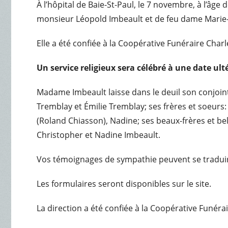
À l’hôpital de Baie-St-Paul, le 7 novembre, à l’âg
monsieur Léopold Imbeault et de feu dame Marie-M
Elle a été confiée à la Coopérative Funéraire Char
Un service religieux sera célébré à une date ult
Madame Imbeault laisse dans le deuil son conjoint 
Tremblay et Émilie Tremblay; ses frères et soeurs: G
(Roland Chiasson), Nadine; ses beaux-frères et bell
Christopher et Nadine Imbeault.
Vos témoignages de sympathie peuvent se tradui
Les formulaires seront disponibles sur le site.
La direction a été confiée à la Coopérative Funéra