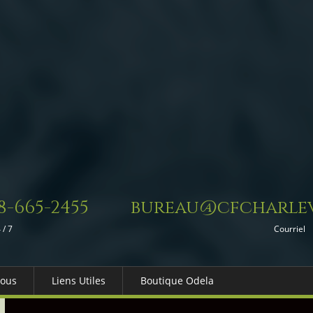
8-665-2455
bureau@cfcharlev
 / 7
Courriel
Nous
Liens Utiles
Boutique Odela
es-nous
Dons in Memoriam