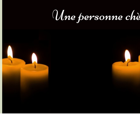
Une personne chèr
s-nous
Services Gouv. et Autres
Fleuristes