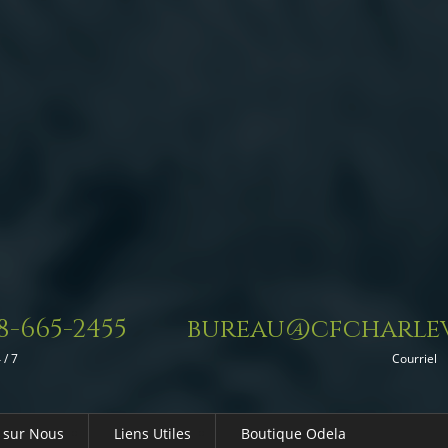
8-665-2455
bureau@cfcharlev
 / 7
Courriel
 sur Nous
Liens Utiles
Boutique Odela