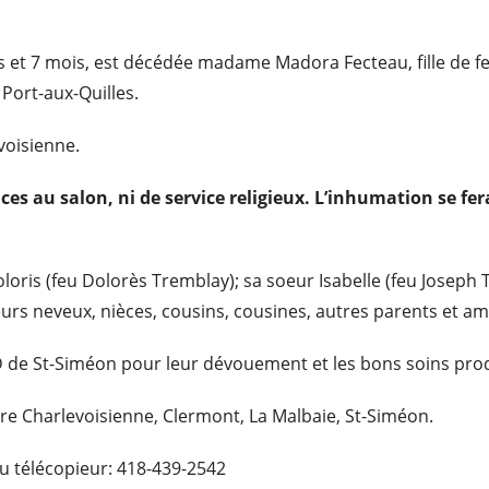
ns et 7 mois, est décédée madame Madora Fecteau, fille de 
Port-aux-Quilles.
voisienne.
nces au salon, ni de service religieux. L’inhumation se f
oris (feu Dolorès Tremblay); sa soeur Isabelle (feu Joseph T
urs neveux, nièces, cousins, cousines, autres parents et ami
LD de St-Siméon pour leur dévouement et les bons soins pro
ire Charlevoisienne, Clermont, La Malbaie, St-Siméon.
u télécopieur: 418-439-2542