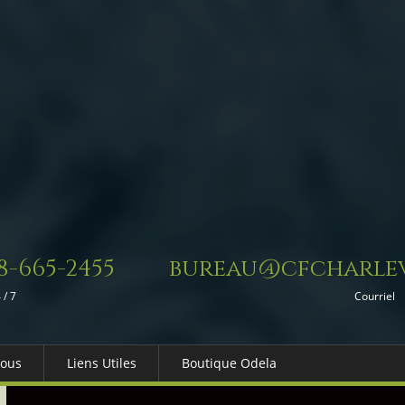
8-665-2455
bureau@cfcharlev
 / 7
Courriel
Nous
Liens Utiles
Boutique Odela
es-nous
Dons in Memoriam