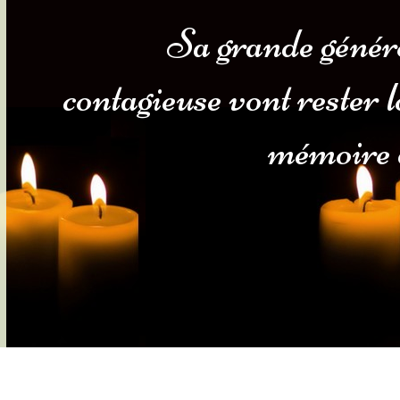
Sa grande généro
s-nous
Services Gouv. et Autres
contagieuse vont rester 
Fleuristes
mémoire d