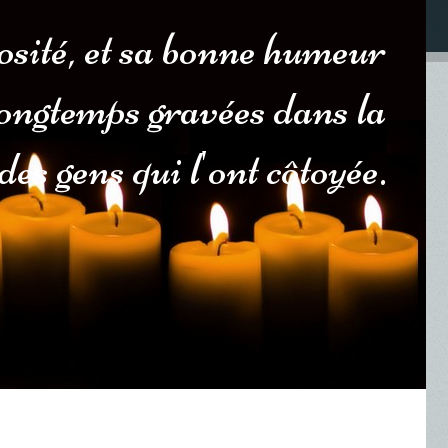
sité, et sa bonne humeur
longtemps gravées dans la
es gens qui l'ont côtoyée.