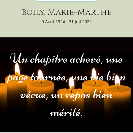
Boily, Marie-Marthe
9 Août 1924 - 31 Juil 2022
Un chapitre achevé, une
page tournée, une vie bien
vécue, un repos bien
mérité.