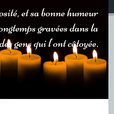
sité, et sa bonne humeur
longtemps gravées dans la
es gens qui l'ont côtoyée.