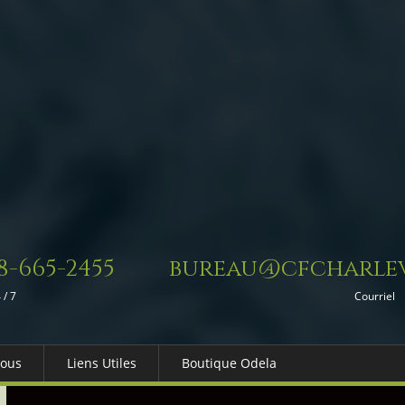
8-665-2455
bureau@cfcharlev
 / 7
Courriel
Nous
Liens Utiles
Boutique Odela
es-nous
Dons in Memoriam