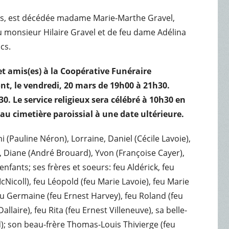
 ans, est décédée madame Marie-Marthe Gravel,
eu monsieur Hilaire Gravel et de feu dame Adélina
cs.
et amis(es) à la Coopérative Funéraire
t, le vendredi, 20 mars de 19h00 à 21h30.
30. Le service religieux sera célébré à 10h30 en
 au cimetière paroissial à une date ultérieure.
 (Pauline Néron), Lorraine, Daniel (Cécile Lavoie),
, Diane (André Brouard), Yvon (Françoise Cayer),
enfants; ses frères et soeurs: feu Aldérick, feu
Nicoll), feu Léopold (feu Marie Lavoie), feu Marie
feu Germaine (feu Ernest Harvey), feu Roland (feu
aire), feu Rita (feu Ernest Villeneuve), sa belle-
); son beau-frère Thomas-Louis Thivierge (feu