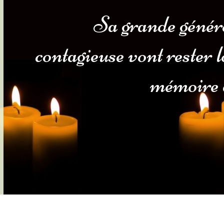
Sa grande généro
s-nous
Services Gouv. et Autres
contagieuse vont rester 
Fleuristes
mémoire d