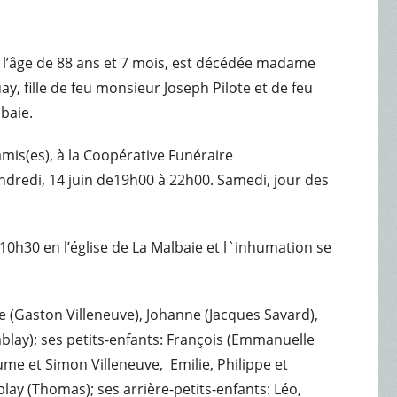
 à l’âge de 88 ans et 7 mois, est décédée madame
y, fille de feu monsieur Joseph Pilote et de feu
baie.
amis(es), à la Coopérative Funéraire
endredi, 14 juin de19h00 à 22h00. Samedi, jour des
à 10h30 en l’église de La Malbaie et l`inhumation se
ie (Gaston Villeneuve), Johanne (Jacques Savard),
lay); ses petits-enfants: François (Emmanuelle
ume et Simon Villeneuve, Emilie, Philippe et
lay (Thomas); ses arrière-petits-enfants: Léo,