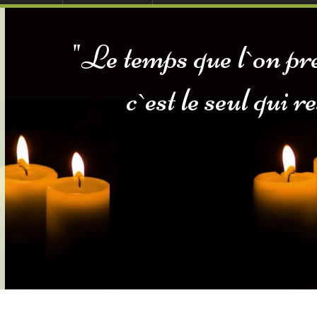
ables
 sommes-nous
Dons in Memoriam
"Le temps que l`on pre
sommes-nous
Services Gouv. et Autres
c`est le seul qui r
Fleuristes