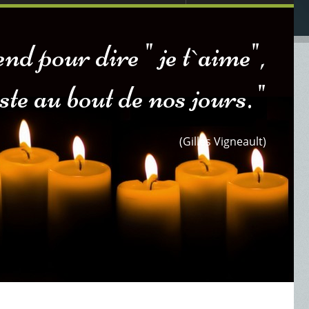
nd pour dire " je t`aime",
este au bout de nos jours. "
(Gilles Vigneault)