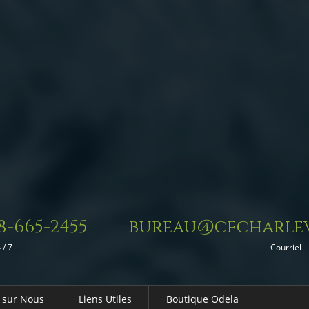
8-665-2455
bureau@cfcharlev
 / 7
Courriel
 sur Nous
Liens Utiles
Boutique Odela