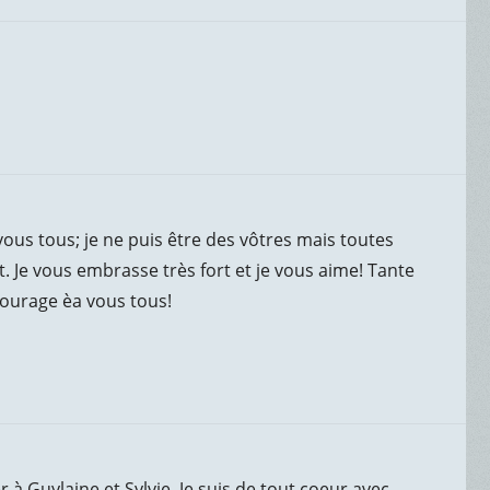
ous tous; je ne puis être des vôtres mais toutes
Je vous embrasse très fort et je vous aime! Tante
ourage èa vous tous!
 à Guylaine et Sylvie. Je suis de tout coeur avec