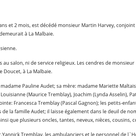
e 58 ans et 2 mois, est décédé monsieur Martin Harvey, conjo
 demeurait à La Malbaie.
isienne.
es au salon, ni de service religieux. Les cendres de monsieu
e Doucet, à La Malbaie.
: madame Pauline Audet; sa mère: madame Mariette Maltais (f
, Louisianne (Maurice Tremblay), Joachim (Lynda Asselin), Pa
jointe: Francesca Tremblay (Pascal Gagnon); les petits-enfan
rs de la famille Audet; il laisse également dans le deuil de n
nsi que plusieurs oncles, tantes, neveux, nièces, cousins, c
r.Yannick Tremblay, les ambulanciers et le personnel de l`