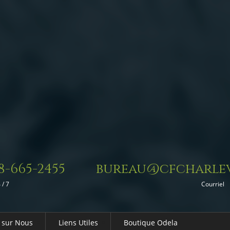
8-665-2455
bureau@cfcharlev
 / 7
Courriel
 sur Nous
Liens Utiles
Boutique Odela