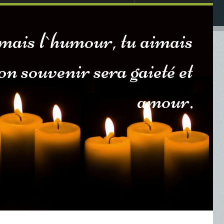
imais l`humour, tu aimais
 ton souvenir sera gaieté et
amour.