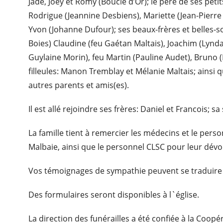
Jade, Joey et Romy (Boucle d’Or); le père de ses peti
Rodrigue (Jeannine Desbiens), Mariette (Jean-Pierre
Yvon (Johanne Dufour); ses beaux-frères et belles-soe
Boies) Claudine (feu Gaétan Maltais), Joachim (Lynda
Guylaine Morin), feu Martin (Pauline Audet), Bruno 
filleules: Manon Tremblay et Mélanie Maltais; ainsi 
autres parents et amis(es).
Il est allé rejoindre ses frères: Daniel et Francois; 
La famille tient à remercier les médecins et le pers
Malbaie, ainsi que le personnel CLSC pour leur dév
Vos témoignages de sympathie peuvent se traduire
Des formulaires seront disponibles à l`église.
La direction des funérailles a été confiée à la Coop