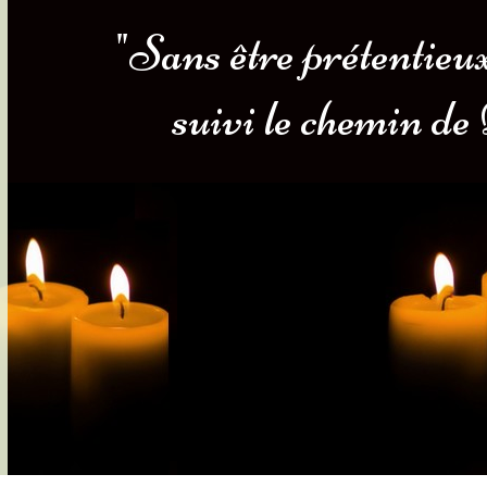
"Sans être prétentieux,
s-nous
Services Gouv. et Autres
suivi le chemin de
Fleuristes