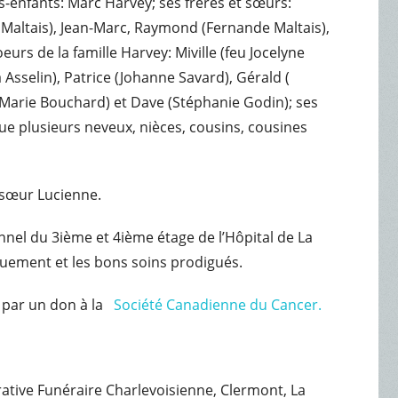
ts-enfants: Marc Harvey; ses frères et sœurs:
 Maltais), Jean-Marc, Raymond (Fernande Maltais),
urs de la famille Harvey: Miville (feu Jocelyne
 Asselin), Patrice (Johanne Savard), Gérald (
(Marie Bouchard) et Dave (Stéphanie Godin); ses
que plusieurs neveux, nièces, cousins, cousines
sa sœur Lucienne.
onnel du 3ième et 4ième étage de l’Hôpital de La
ouement et les bons soins prodigués.
 par un don à la
Société Canadienne du Cancer.
érative Funéraire Charlevoisienne, Clermont, La