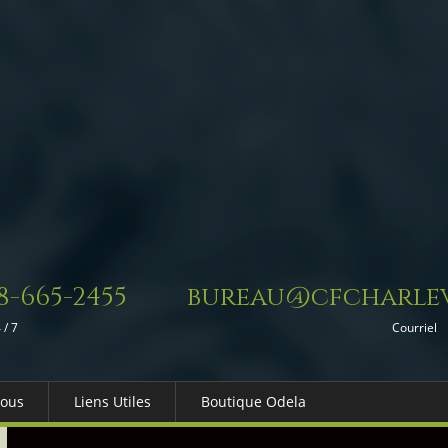
8-665-2455
bureau@cfcharlev
 / 7
Courriel
Nous
Liens Utiles
Boutique Odela
es-nous
Dons in Memoriam