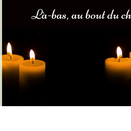
Là-bas, au bout du ch
s-nous
Services Gouv. et Autres
Fleuristes