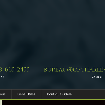
8-665-2455
bureau@cfcharlev
 / 7
Courriel
Nous
Liens Utiles
Boutique Odela
es-nous
Dons in Memoriam