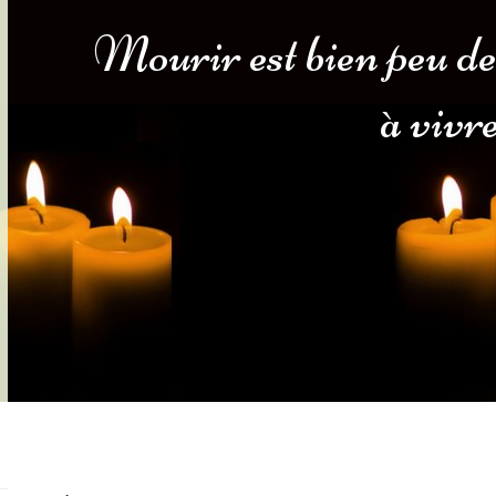
Mourir est bien peu de
s-nous
Services Gouv. et Autres
à vivre
Fleuristes