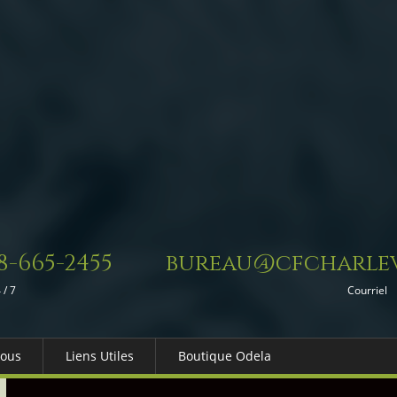
8-665-2455
bureau@cfcharlev
 / 7
Courriel
Nous
Liens Utiles
Boutique Odela
es-nous
Dons in Memoriam