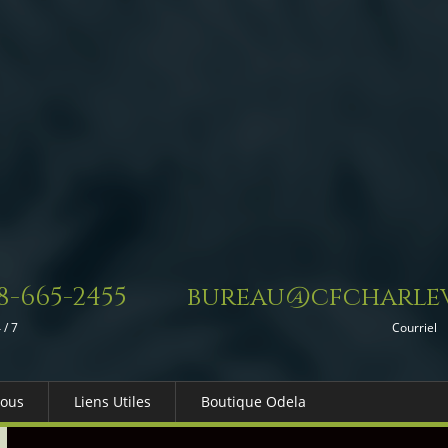
8-665-2455
bureau@cfcharlev
 / 7
Courriel
Nous
Liens Utiles
Boutique Odela
es-nous
Dons in Memoriam