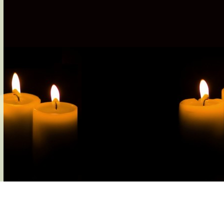
s-nous
Services Gouv. et Autres
Fleuristes