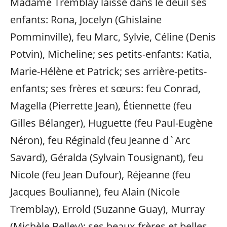
Madame Tremblay laisse dans le deuil ses
enfants: Rona, Jocelyn (Ghislaine
Pomminville), feu Marc, Sylvie, Céline (Denis
Potvin), Micheline; ses petits-enfants: Katia,
Marie-Hélène et Patrick; ses arrière-petits-
enfants; ses frères et sœurs: feu Conrad,
Magella (Pierrette Jean), Étiennette (feu
Gilles Bélanger), Huguette (feu Paul-Eugène
Néron), feu Réginald (feu Jeanne d`Arc
Savard), Géralda (Sylvain Tousignant), feu
Nicole (feu Jean Dufour), Réjeanne (feu
Jacques Boulianne), feu Alain (Nicole
Tremblay), Errold (Suzanne Guay), Murray
(Michèle Belley); ses beaux-frères et belles-