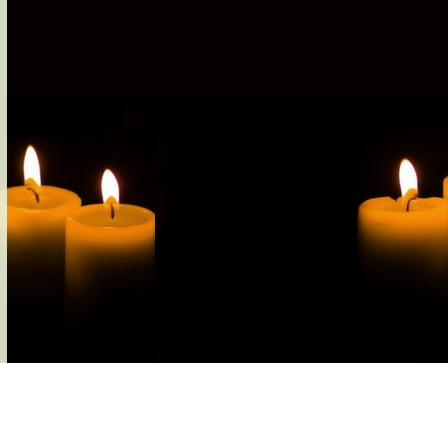
s-nous
Services Gouv. et Autres
Fleuristes