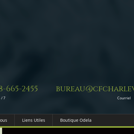
8-665-2455
bureau@cfcharlev
 / 7
Courriel
Nous
Liens Utiles
Boutique Odela
es-nous
Dons in Memoriam