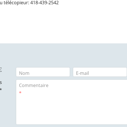
u télécopieur: 418-439-2542
e
Nom
E-mail
s
Commentaire
*
*