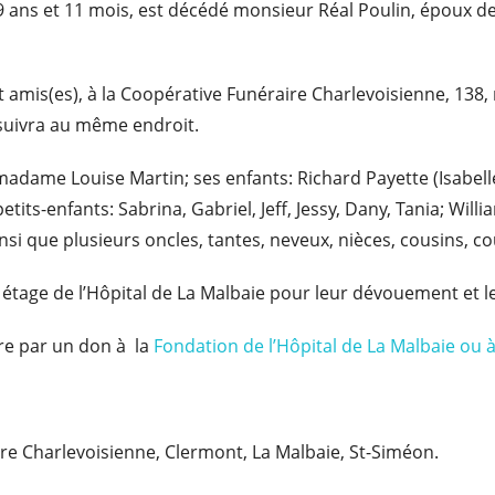
de 69 ans et 11 mois, est décédé monsieur Réal Poulin, époux
 amis(es), à la Coopérative Funéraire Charlevoisienne, 138, 
suivra au même endroit.
adame Louise Martin; ses enfants: Richard Payette (Isabelle),
tits-enfants: Sabrina, Gabriel, Jeff, Jessy, Dany, Tania; Willi
insi que plusieurs oncles, tantes, neveux, nièces, cousins, c
e étage de l’Hôpital de La Malbaie pour leur dévouement et 
re par un don à la
Fondation de l’Hôpital de La Malbaie ou à
ire Charlevoisienne, Clermont, La Malbaie, St-Siméon.