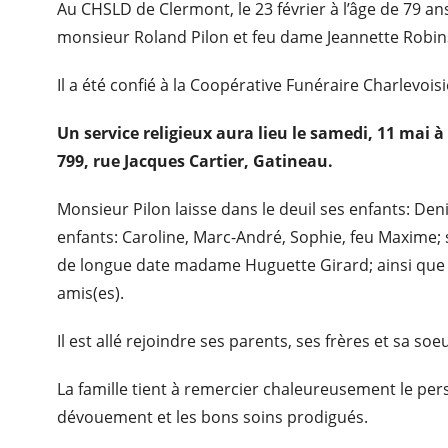
Au CHSLD de Clermont, le 23 février à l’âge de 79 an
monsieur Roland Pilon et feu dame Jeannette Robins
Il a été confié à la Coopérative Funéraire Charlevois
Un service religieux aura lieu le samedi, 11 mai à 
799, rue Jacques Cartier, Gatineau.
Monsieur Pilon laisse dans le deuil ses enfants: Deni
enfants: Caroline, Marc-André, Sophie, feu Maxime; s
de longue date madame Huguette Girard; ainsi que p
amis(es).
Il est allé rejoindre ses parents, ses frères et sa soe
La famille tient à remercier chaleureusement le p
dévouement et les bons soins prodigués.