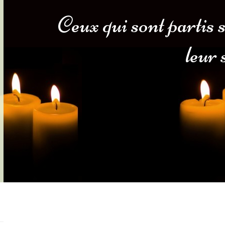
Ceux qui sont partis 
s-nous
Services Gouv. et Autres
leur
Fleuristes