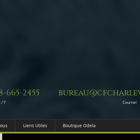
8-665-2455
bureau@cfcharlev
 / 7
Courriel
Nous
Liens Utiles
Boutique Odela
es-nous
Dons in Memoriam