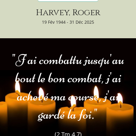
Harvey, Roger
19 Fév 1944 - 31 Déc 2025
"J'ai combattu jusqu'au
bout le bon combat, j'ai
achevé ma course, j'ai
gardé la foi."
(2 Tm 4.7)