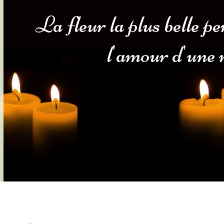
La fleur la plus belle p
s-nous
Services Gouv. et Autres
l'amour d'une m
Fleuristes