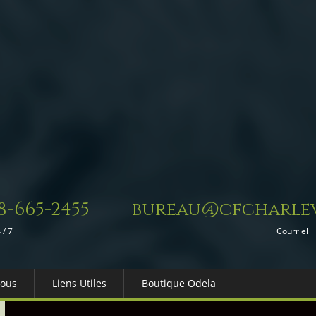
8-665-2455
bureau@cfcharlev
 / 7
Courriel
Nous
Liens Utiles
Boutique Odela
es-nous
Dons in Memoriam