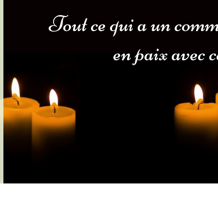
Tout ce qui a un comm
s-nous
Services Gouv. et Autres
en paix avec ce
Fleuristes