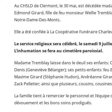
Au CHSLD de Clermont, le 30 mai, est décédée ma
Edmond Girard, fille de feu monsieur Wellie Trembla
Notre-Dame-Des-Monts.
Elle a été confiée à La Coopérative Funéraire Charle
Le service religieux sera célébré, le samedi 9 jui
L’inhumation se fera au cimetière paroissial.
Madame Tremblay laisse dans le deuil ses enfants: Co
Denis (Geneviève Bélanger); ses petits-enfants: feu Er
Maxime Girard (Stéphanie Hudon), Andréanne Girard; 
Zack Pelletier; ainsi que plusieurs, cousins, cousine
La famille tient à remercier le personnel et l’équi
dévouement et les bons soins prodigués.