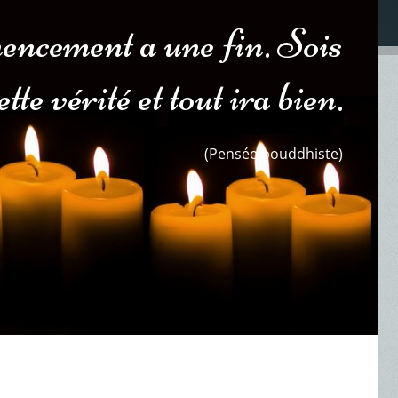
encement a une fin. Sois
tte vérité et tout ira bien.
(Pensée bouddhiste)