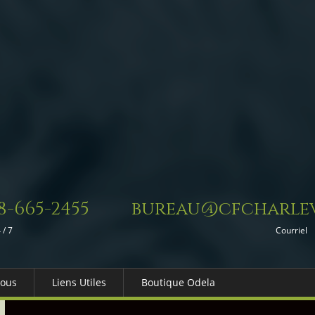
8-665-2455
bureau@cfcharlev
 / 7
Courriel
Nous
Liens Utiles
Boutique Odela
es-nous
Dons in Memoriam