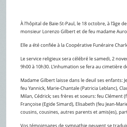
À l’hôpital de Baie-St-Paul, le 18 octobre, à l’âg
monsieur Lorenzo Gilbert et de feu madame Aurore 
Elle a été confiée à la Coopérative Funéraire Char
Le service religieux sera célébré le samedi, 2 nov
9h00 à 10h30. L’inhumation se fera au cimetière d
Madame Gilbert laisse dans le deuil ses enfants: 
feu Yannick, Marie-Chantale (Patricia Leblanc), Cl
Milan, Cédrick; ses frères et soeurs: feu Clément 
Françoise (Egide Simard), Elisabeth (feu Jean-Marie
cousins, cousines, autres parents et amis(es), pa
Vos témoignages de sympathie peuvent se traduir