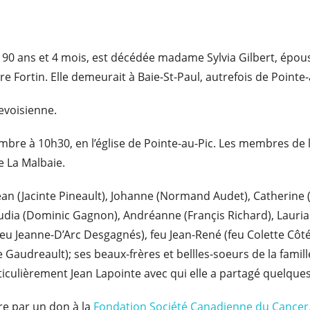
e de 90 ans et 4 mois, est décédée madame Sylvia Gilbert, épo
Fortin. Elle demeurait à Baie-St-Paul, autrefois de Pointe-
levoisienne.
embre à 10h30, en l’église de Pointe-au-Pic. Les membres de l
e La Malbaie.
Jean (Jacinte Pineault), Johanne (Normand Audet), Catherine 
audia (Dominic Gagnon), Andréanne (Françis Richard), Laurian
(feu Jeanne-D’Arc Desgagnés), feu Jean-René (feu Colette Côt
 Gaudreault); ses beaux-frères et bellles-soeurs de la famill
rticulièrement Jean Lapointe avec qui elle a partagé quelqu
e par un don à la
Fondation Société Canadienne du Cancer