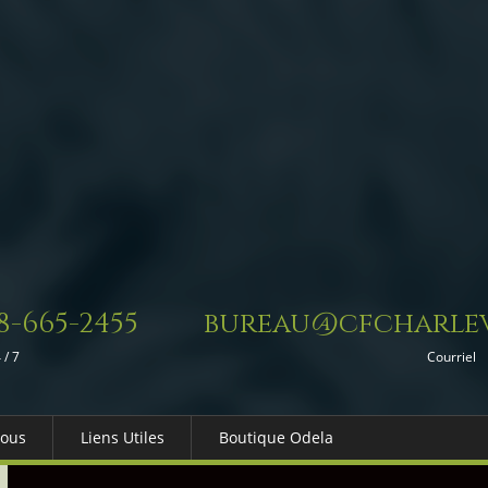
8-665-2455
bureau@cfcharlev
 / 7
Courriel
Nous
Liens Utiles
Boutique Odela
es-nous
Dons in Memoriam