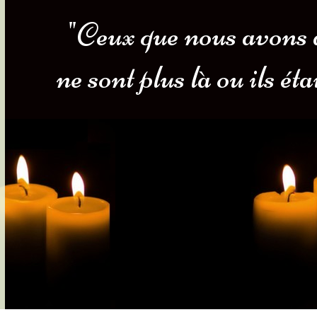
"Ceux que nous avons a
s-nous
Services Gouv. et Autres
ne sont plus là ou ils ét
Fleuristes