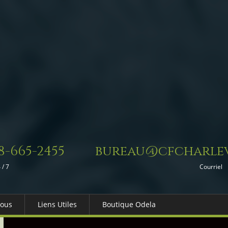
8-665-2455
bureau@cfcharlev
 / 7
Courriel
Nous
Liens Utiles
Boutique Odela
es-nous
Dons in Memoriam