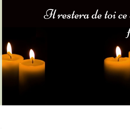
Il restera de toi c
s-nous
Services Gouv. et Autres
Fleuristes