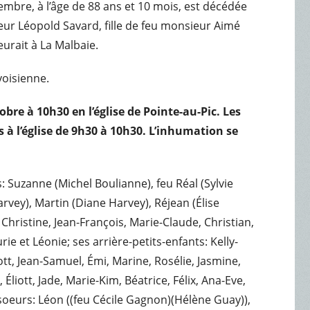
embre, à l’âge de 88 ans et 10 mois, est décédée
r Léopold Savard, fille de feu monsieur Aimé
urait à La Malbaie.
voisienne.
tobre à 10h30 en l’église de Pointe-au-Pic. Les
 à l’église de 9h30 à 10h30. L’inhumation se
 Suzanne (Michel Boulianne), feu Réal (Sylvie
arvey), Martin (Diane Harvey), Réjean (Élise
 Christine, Jean-François, Marie-Claude, Christian,
rie et Léonie; ses arrière-petits-enfants: Kelly-
liott, Jean-Samuel, Émi, Marine, Rosélie, Jasmine,
liott, Jade, Marie-Kim, Béatrice, Félix, Ana-Eve,
t soeurs: Léon ((feu Cécile Gagnon)(Hélène Guay)),