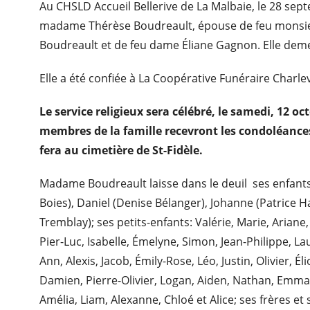
Au CHSLD Accueil Bellerive de La Malbaie, le 28 sept
madame Thérèse Boudreault, épouse de feu monsieu
Boudreault et de feu dame Éliane Gagnon. Elle deme
Elle a été confiée à La Coopérative Funéraire Charle
Le service religieux sera célébré, le samedi, 12 oc
membres de la famille recevront les condoléances
fera au cimetière de St-Fidèle.
Madame Boudreault laisse dans le deuil ses enfants:
Boies), Daniel (Denise Bélanger), Johanne (Patrice H
Tremblay); ses petits-enfants: Valérie, Marie, Ariane,
Pier-Luc, Isabelle, Émelyne, Simon, Jean-Philippe, Lau
Ann, Alexis, Jacob, Émily-Rose, Léo, Justin, Olivier, É
Damien, Pierre-Olivier, Logan, Aiden, Nathan, Emma, É
Amélia, Liam, Alexanne, Chloé et Alice; ses frères e