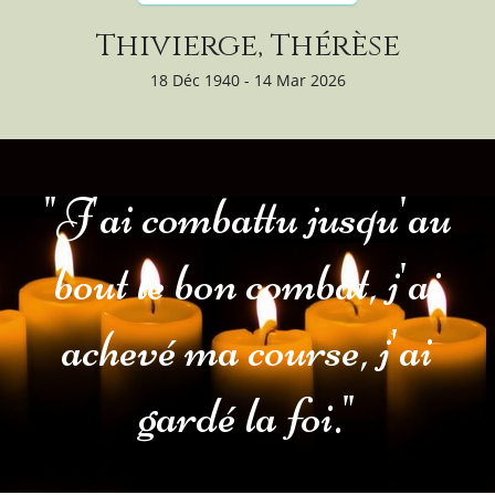
Thivierge, Thérèse
18 Déc 1940 - 14 Mar 2026
"J'ai combattu jusqu'au
bout le bon combat, j'ai
achevé ma course, j'ai
gardé la foi."