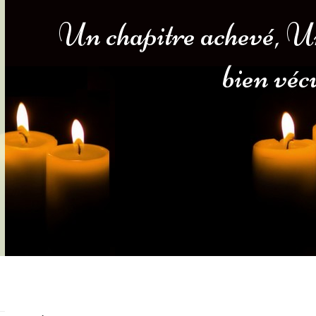
Un chapitre achevé, U
s-nous
Services Gouv. et Autres
bien véc
Fleuristes