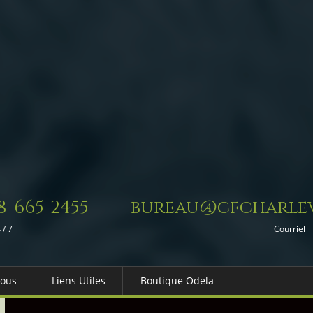
8-665-2455
bureau@cfcharlev
 / 7
Courriel
Nous
Liens Utiles
Boutique Odela
es-nous
Dons in Memoriam