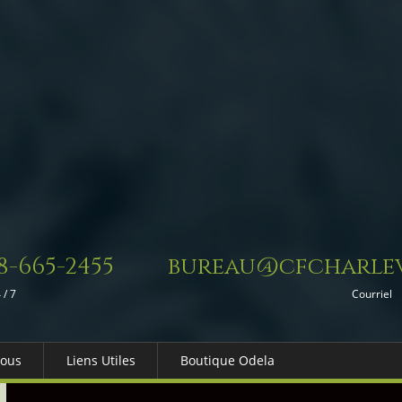
8-665-2455
bureau@cfcharlev
 / 7
Courriel
Nous
Liens Utiles
Boutique Odela
es-nous
Dons in Memoriam