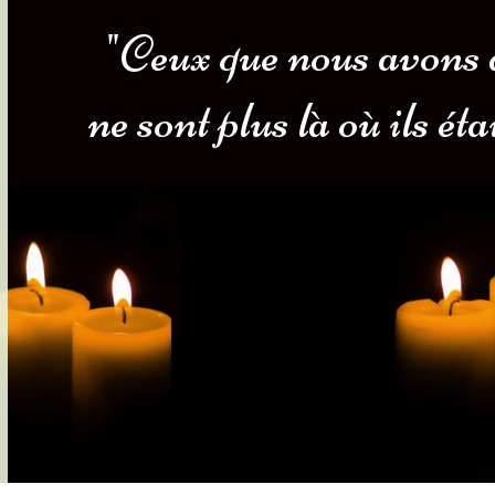
"Ceux que nous avons a
s-nous
Services Gouv. et Autres
ne sont plus là où ils ét
Fleuristes