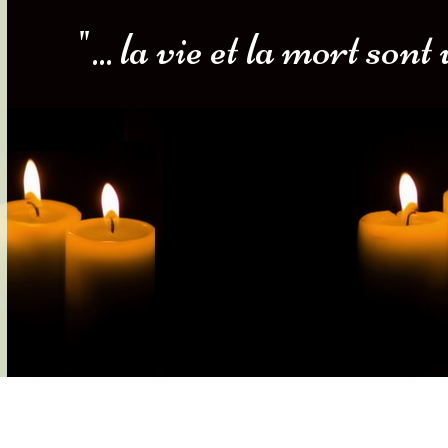
"... la vie et la mort so
s-nous
Services Gouv. et Autres
Fleuristes