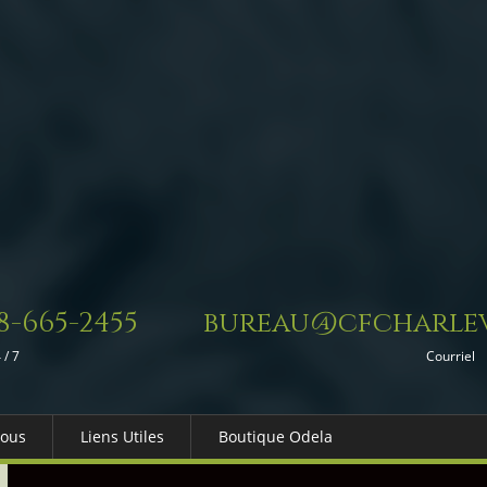
8-665-2455
bureau@cfcharlev
 / 7
Courriel
Nous
Liens Utiles
Boutique Odela
es-nous
Dons in Memoriam