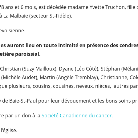
e de 78 ans et 6 mois, est décédée madame Yvette Truchon, fil
 La Malbaie (secteur St-Fidèle).
levoisienne.
es auront lieu en toute intimité en présence des cendres, 
etière paroissial.
ristian (Suzy Mailloux), Dyane (Léo Côté), Stéphan (Mélanie 
ves (Michèle Audet), Martin (Angèle Tremblay), Christianne, 
 que plusieurs, cousins, cousines, neveux, nièces, autres par
D de Baie-St-Paul pour leur dévouement et les bons soins p
e par un don à la
Société Canadienne du cancer.
’église.