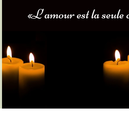
«L'amour est la seule
s-nous
Services Gouv. et Autres
Fleuristes