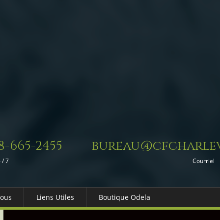
8-665-2455
bureau@cfcharlev
 / 7
Courriel
Nous
Liens Utiles
Boutique Odela
es-nous
Dons in Memoriam