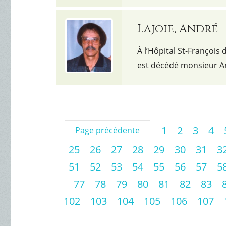
Lajoie, André
À l’Hôpital St-François 
est décédé monsieur An
1
2
3
4
Page précédente
25
26
27
28
29
30
31
3
51
52
53
54
55
56
57
5
77
78
79
80
81
82
83
102
103
104
105
106
107