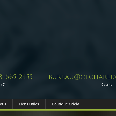
8-665-2455
bureau@cfcharlev
 / 7
Courriel
Nous
Liens Utiles
Boutique Odela
es-nous
Dons in Memoriam