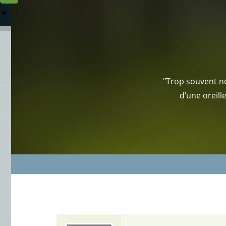
Columbarium
Où somme
Services Funéraires
"Trop souvent no
d’une oreill