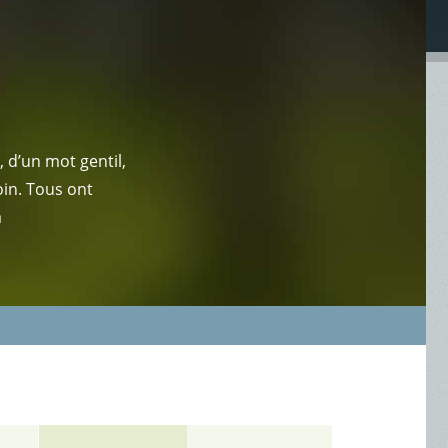
 d’un mot gentil,
oin. Tous ont
a