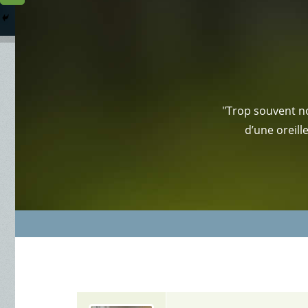
Columbarium
Où somme
Services Funéraires
"Trop souvent no
d’une oreill