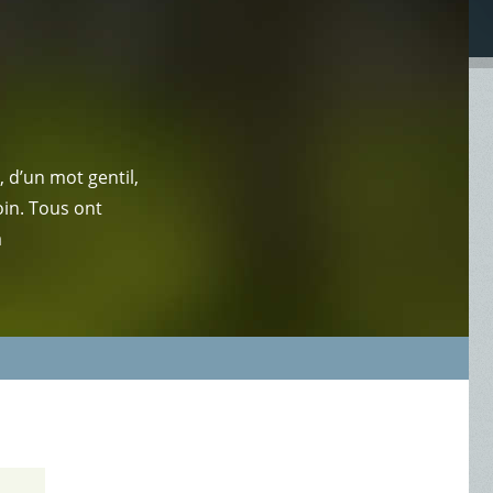
 d’un mot gentil,
oin. Tous ont
a