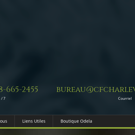
8-665-2455
bureau@cfcharlev
 / 7
Courriel
Nous
Liens Utiles
Boutique Odela
es-nous
Dons in Memoriam