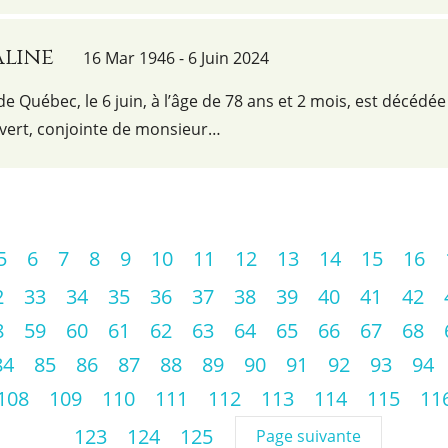
Aline
16 Mar 1946 - 6 Juin 2024
 de Québec, le 6 juin, à l’âge de 78 ans et 2 mois, est décédée
ert, conjointe de monsieur…
5
6
7
8
9
10
11
12
13
14
15
16
2
33
34
35
36
37
38
39
40
41
42
8
59
60
61
62
63
64
65
66
67
68
84
85
86
87
88
89
90
91
92
93
94
108
109
110
111
112
113
114
115
11
123
124
125
Page suivante