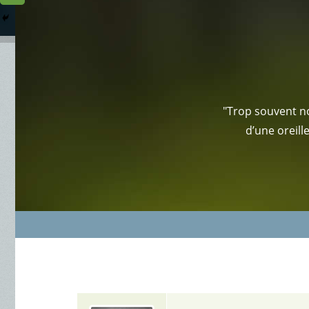
Columbarium
Où somme
Services Funéraires
"Trop souvent no
d’une oreill