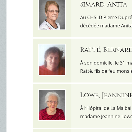
Simard, Anita
Au CHSLD Pierre Dupré de
décédée madame Anita 
Ratté, Bernar
À son domicile, le 31 m
Ratté, fils de feu mons
Lowe, Jeannin
À l’Hôpital de La Malbai
madame Jeannine Lowe, 