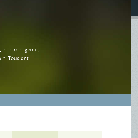
 d’un mot gentil,
oin. Tous ont
a