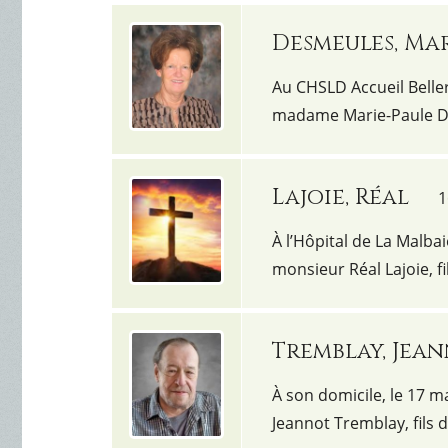
Desmeules, Mar
Au CHSLD Accueil Beller
madame Marie-Paule De
Lajoie, Réal
1
À l’Hôpital de La Malbai
monsieur Réal Lajoie, f
Tremblay, Jea
À son domicile, le 17 m
Jeannot Tremblay, fils