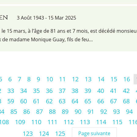
ien
3 Août 1943 - 15 Mar 2025
le 15 mars, à l’âge de 81 ans et 7 mois, est décédé monsieu
x de madame Monique Guay, fils de feu…
5
6
7
8
9
10
11
12
13
14
15
16
2
33
34
35
36
37
38
39
40
41
42
8
59
60
61
62
63
64
65
66
67
68
84
85
86
87
88
89
90
91
92
93
94
108
109
110
111
112
113
114
115
11
123
124
125
Page suivante