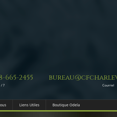
8-665-2455
bureau@cfcharlev
 / 7
Courriel
Nous
Liens Utiles
Boutique Odela
es-nous
Dons in Memoriam