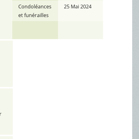
Condoléances
25 Mai 2024
et funérailles
r