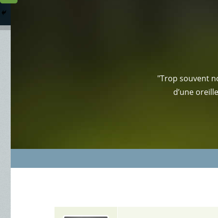
Columbarium
Où somme
Services Funéraires
"Trop souvent no
d’une oreill