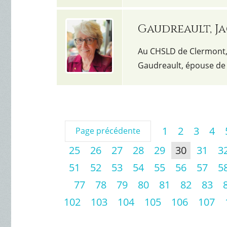
Gaudreault, J
Au CHSLD de Clermont, l
Gaudreault, épouse de 
1
2
3
4
Page précédente
25
26
27
28
29
30
31
3
51
52
53
54
55
56
57
5
77
78
79
80
81
82
83
102
103
104
105
106
107