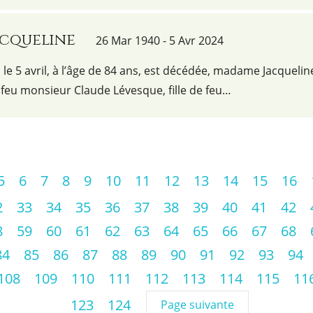
acqueline
26 Mar 1940 - 5 Avr 2024
e 5 avril, à l’âge de 84 ans, est décédée, madame Jacquelin
feu monsieur Claude Lévesque, fille de feu…
5
6
7
8
9
10
11
12
13
14
15
16
2
33
34
35
36
37
38
39
40
41
42
8
59
60
61
62
63
64
65
66
67
68
84
85
86
87
88
89
90
91
92
93
94
108
109
110
111
112
113
114
115
11
123
124
Page suivante