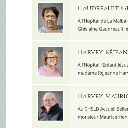
Gaudreault, G
À l’Hôpital de La Malbai
Ghislaine Gaudreault,
Harvey, Réjea
À l’Hôpital l’Enfant Jés
madame Réjeanne Harv
Harvey, Mauri
Au CHSLD Accueil Belleri
monsieur Maurice-Henr