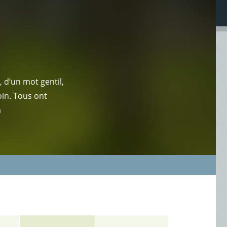
 d’un mot gentil,
oin. Tous ont
a