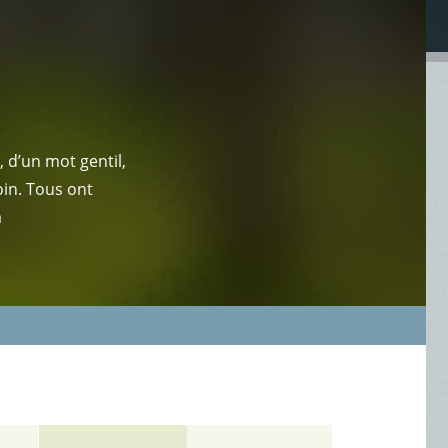
 d’un mot gentil,
oin. Tous ont
a