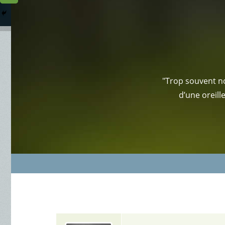
Columbarium
Où somme
Services Funéraires
"Trop souvent no
d’une oreill