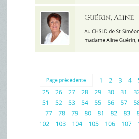
Guérin, Aline
Au CHSLD de St-Siméon, 
madame Aline Guérin, é
1
2
3
4
Page précédente
25
26
27
28
29
30
31
3
51
52
53
54
55
56
57
5
77
78
79
80
81
82
83
102
103
104
105
106
107