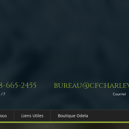
8-665-2455
bureau@cfcharlev
 / 7
Courriel
Nous
Liens Utiles
Boutique Odela
es-nous
Dons in Memoriam