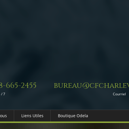
8-665-2455
bureau@cfcharlev
 / 7
Courriel
Nous
Liens Utiles
Boutique Odela
es-nous
Dons in Memoriam