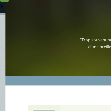
Columbarium
Où somme
Services Funéraires
"Trop souvent no
d’une oreill