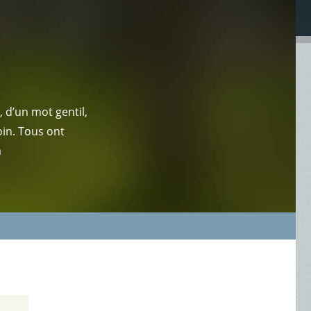
 d’un mot gentil,
oin. Tous ont
a