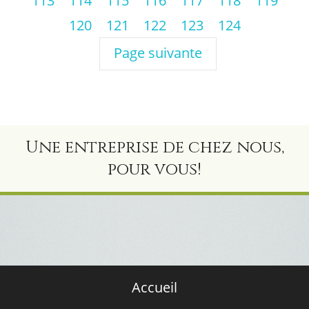
113
114
115
116
117
118
119
120
121
122
123
124
Page suivante
Une entreprise de chez nous,
pour vous!
Accueil