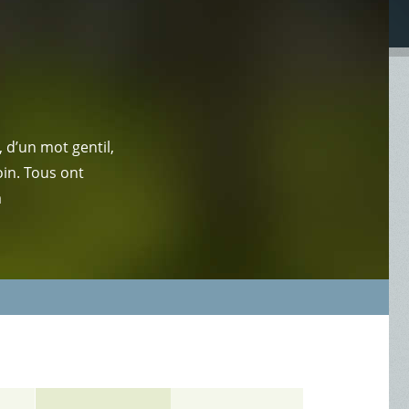
 d’un mot gentil,
oin. Tous ont
a