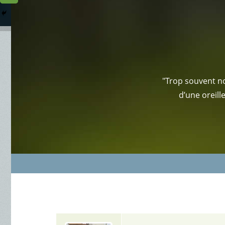
Columbarium
Où somme
Services Funéraires
"Trop souvent no
d’une oreill