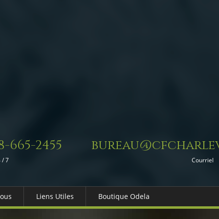
8-665-2455
bureau@cfcharlev
 / 7
Courriel
Nous
Liens Utiles
Boutique Odela
es-nous
Dons in Memoriam