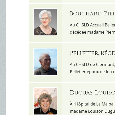
Bouchard, Pie
Au CHSLD Accueil Belleri
décédée madame Pierre
Pelletier, Rég
Au CHSLD de Clermont, l
Pelletier époux de feu 
Duguay, Louis
À l’Hôpital de La Malbai
madame Louison Duguay