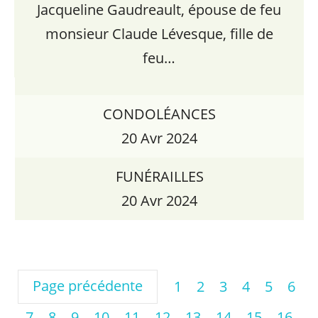
Jacqueline Gaudreault, épouse de feu
monsieur Claude Lévesque, fille de
feu…
CONDOLÉANCES
20 Avr 2024
FUNÉRAILLES
20 Avr 2024
Page précédente
1
2
3
4
5
6
7
8
9
10
11
12
13
14
15
16