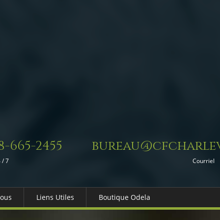
8-665-2455
bureau@cfcharlev
 / 7
Courriel
Nous
Liens Utiles
Boutique Odela
es-nous
Dons in Memoriam