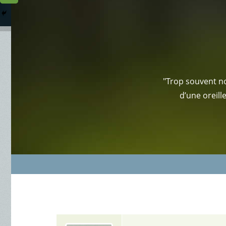
Columbarium
Où somme
Services Funéraires
"Trop souvent no
d’une oreill