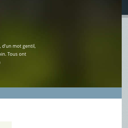
 d’un mot gentil,
oin. Tous ont
a