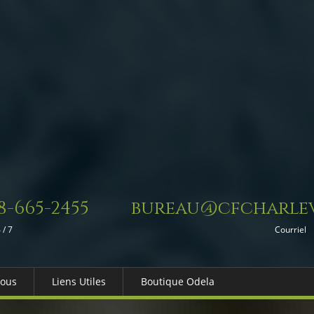
8-665-2455
bureau@cfcharlev
 / 7
Courriel
Nous
Liens Utiles
Boutique Odela
es-nous
Dons in Memoriam