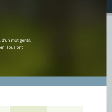
 d’un mot gentil,
oin. Tous ont
a