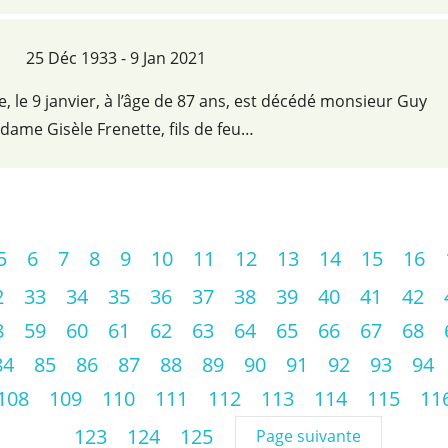
25 Déc 1933 - 9 Jan 2021
e, le 9 janvier, à l’âge de 87 ans, est décédé monsieur Guy
dame Gisèle Frenette, fils de feu…
5
6
7
8
9
10
11
12
13
14
15
16
2
33
34
35
36
37
38
39
40
41
42
8
59
60
61
62
63
64
65
66
67
68
84
85
86
87
88
89
90
91
92
93
94
108
109
110
111
112
113
114
115
11
123
124
125
Page suivante