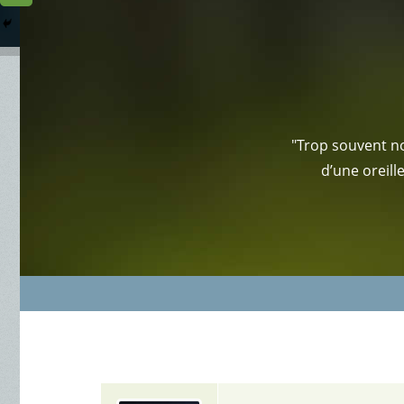
Columbarium
Où somme
Services Funéraires
"Trop souvent no
d’une oreill