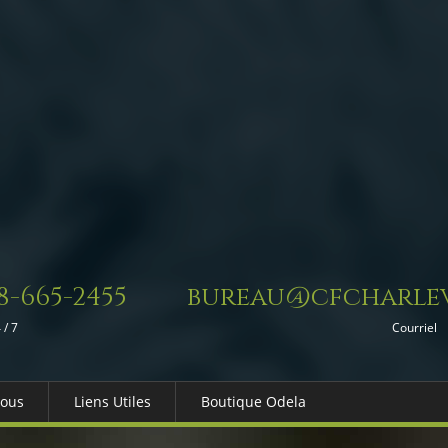
8-665-2455
bureau@cfcharlev
 / 7
Courriel
Nous
Liens Utiles
Boutique Odela
es-nous
Dons in Memoriam