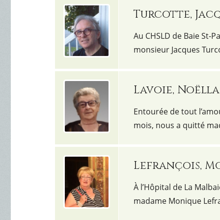
Turcotte, Jac
Au CHSLD de Baie St-Pau
monsieur Jacques Turco
Lavoie, Noëlla
Entourée de tout l’amou
mois, nous a quitté ma
Lefrançois, M
À l’Hôpital de La Malba
madame Monique Lefra