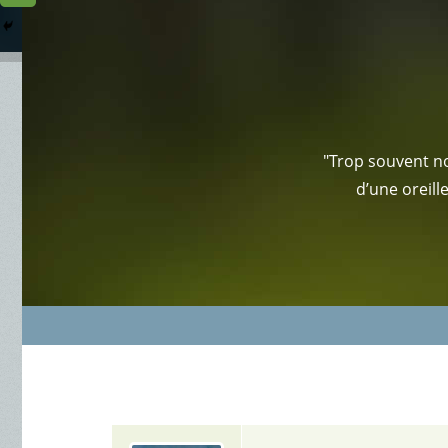
Columbarium
Où somme
Services Funéraires
"Trop souvent no
d’une oreill