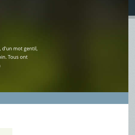
 d’un mot gentil,
oin. Tous ont
a