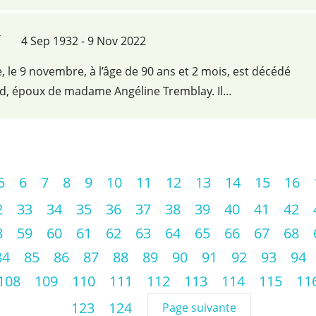
y
4 Sep 1932 - 9 Nov 2022
e, le 9 novembre, à l’âge de 90 ans et 2 mois, est décédé
d, époux de madame Angéline Tremblay. Il…
5
6
7
8
9
10
11
12
13
14
15
16
2
33
34
35
36
37
38
39
40
41
42
8
59
60
61
62
63
64
65
66
67
68
84
85
86
87
88
89
90
91
92
93
94
108
109
110
111
112
113
114
115
11
123
124
Page suivante