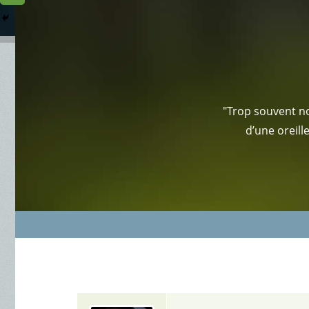
Columbarium
Où somme
Services Funéraires
"Trop souvent no
d’une oreill