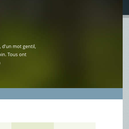
 d’un mot gentil,
oin. Tous ont
a