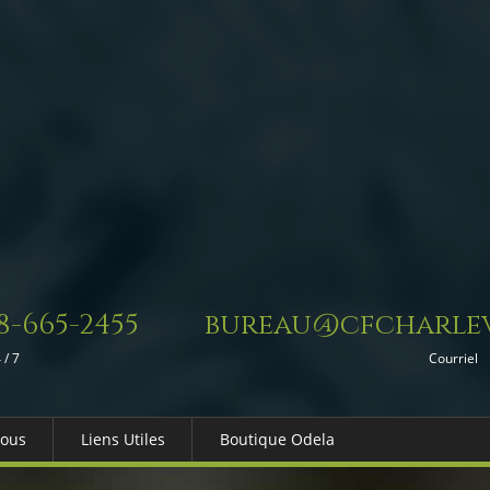
8-665-2455
bureau@cfcharlev
 / 7
Courriel
Nous
Liens Utiles
Boutique Odela
es-nous
Dons in Memoriam